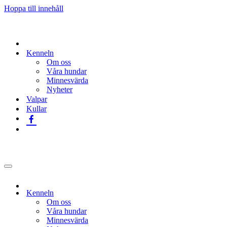
Hoppa till innehåll
Kenneln
Om oss
Våra hundar
Minnesvärda
Nyheter
Valpar
Kullar
Navigeringsmeny
Kenneln
Om oss
Våra hundar
Minnesvärda