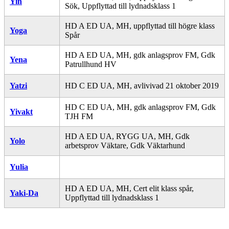
Yin
Sök, Uppflyttad till lydnadsklass 1
HD A ED UA, MH, uppflyttad till högre klass
Yoga
Spår
HD A ED UA, MH, gdk anlagsprov FM, Gdk
Yena
Patrullhund HV
Yatzi
HD C ED UA, MH, avlivivad 21 oktober 2019
HD C ED UA, MH, gdk anlagsprov FM, Gdk
Yivakt
TJH FM
HD A ED UA, RYGG UA, MH, Gdk
Yolo
arbetsprov Väktare, Gdk Väktarhund
Yulia
HD A ED UA, MH, Cert elit klass spår,
Yaki-Da
Uppflyttad till lydnadsklass 1