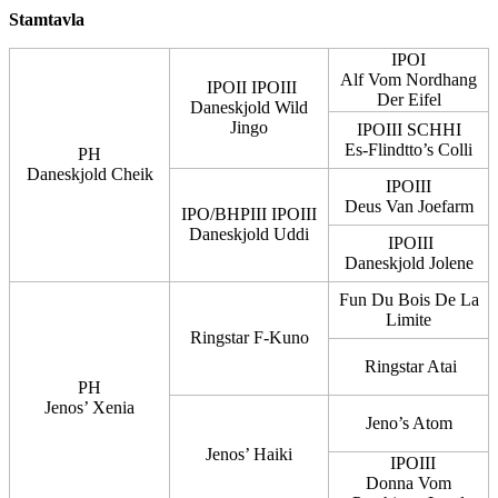
Stamtavla
IPOI
Alf Vom Nordhang
IPOII IPOIII
Der Eifel
Daneskjold Wild
Jingo
IPOIII SCHHI
Es-Flindtto’s Colli
PH
Daneskjold Cheik
IPOIII
Deus Van Joefarm
IPO/BHPIII IPOIII
Daneskjold Uddi
IPOIII
Daneskjold Jolene
Fun Du Bois De La
Limite
Ringstar F-Kuno
Ringstar Atai
PH
Jenos’ Xenia
Jeno’s Atom
Jenos’ Haiki
IPOIII
Donna Vom