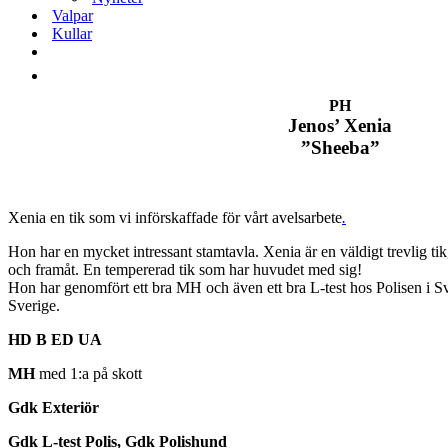
Valpar
Kullar
PH
Jenos’ Xenia
”Sheeba”
Xenia en tik som vi införskaffade för vårt avelsarbete
.
Hon har en mycket intressant stamtavla. Xenia är en väldigt trevlig ti
och framåt. En tempererad tik som har huvudet med sig!
Hon har genomfört ett bra MH och även ett bra L-test hos Polisen i S
Sverige.
HD B ED UA
MH
med 1:a på skott
Gdk Exteriör
Gdk L-test Polis, Gdk Polishund