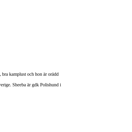
k, bra kamplust och hon är orädd
verige. Sheeba är gdk Polishund i