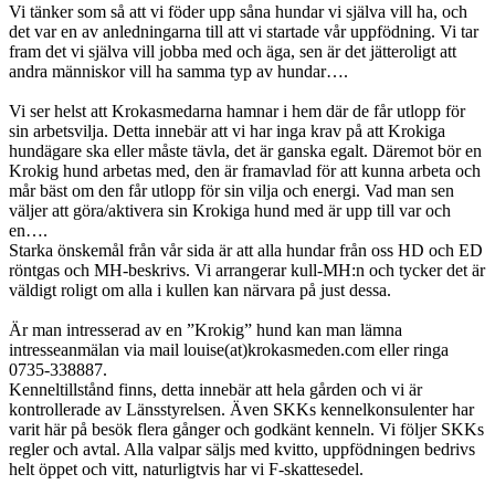
Vi tänker som så att vi föder upp såna hundar vi själva vill ha, och
det var en av anledningarna till att vi startade vår uppfödning. Vi tar
fram det vi själva vill jobba med och äga, sen är det jätteroligt att
andra människor vill ha samma typ av hundar….
Vi ser helst att Krokasmedarna hamnar i hem där de får utlopp för
sin arbetsvilja. Detta innebär att vi har inga krav på att Krokiga
hundägare ska eller måste tävla, det är ganska egalt. Däremot bör en
Krokig hund arbetas med, den är framavlad för att kunna arbeta och
mår bäst om den får utlopp för sin vilja och energi. Vad man sen
väljer att göra/aktivera sin Krokiga hund med är upp till var och
en….
Starka önskemål från vår sida är att alla hundar från oss HD och ED
röntgas och MH-beskrivs. Vi arrangerar kull-MH:n och tycker det är
väldigt roligt om alla i kullen kan närvara på just dessa.
Är man intresserad av en ”Krokig” hund kan man lämna
intresseanmälan via mail louise(at)krokasmeden.com eller ringa
0735-338887.
Kenneltillstånd finns, detta innebär att hela gården och vi är
kontrollerade av Länsstyrelsen. Även SKKs kennelkonsulenter har
varit här på besök flera gånger och godkänt kenneln. Vi följer SKKs
regler och avtal. Alla valpar säljs med kvitto, uppfödningen bedrivs
helt öppet och vitt, naturligtvis har vi F-skattesedel.