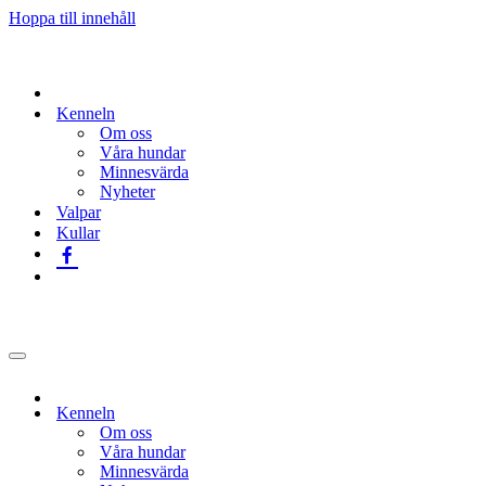
Hoppa till innehåll
Kenneln
Om oss
Våra hundar
Minnesvärda
Nyheter
Valpar
Kullar
Navigeringsmeny
Kenneln
Om oss
Våra hundar
Minnesvärda