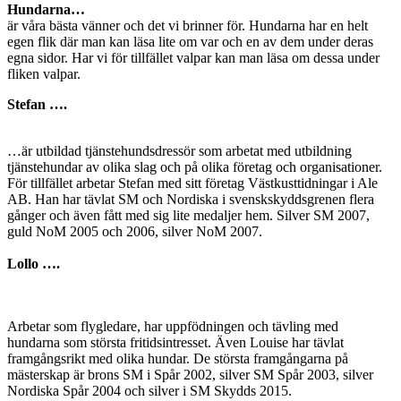
Hundarna…
är våra bästa vänner och det vi brinner för. Hundarna har en helt
egen flik där man kan läsa lite om var och en av dem under deras
egna sidor. Har vi för tillfället valpar kan man läsa om dessa under
fliken valpar.
Stefan ….
…är utbildad tjänstehundsdressör som arbetat med utbildning
tjänstehundar av olika slag och på olika företag och organisationer.
För tillfället arbetar Stefan med sitt företag Västkusttidningar i Ale
AB. Han har tävlat SM och Nordiska i svenskskyddsgrenen flera
gånger och även fått med sig lite medaljer hem. Silver SM 2007,
guld NoM 2005 och 2006, silver NoM 2007.
Lollo ….
Arbetar som flygledare, har uppfödningen och tävling med
hundarna som största fritidsintresset. Även Louise har tävlat
framgångsrikt med olika hundar. De största framgångarna på
mästerskap är brons SM i Spår 2002, silver SM Spår 2003, silver
Nordiska Spår 2004 och silver i SM Skydds 2015.