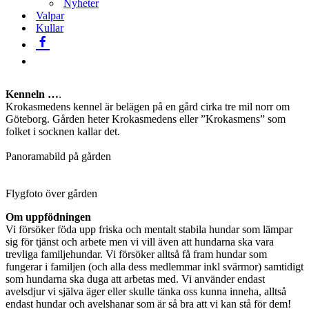
Nyheter
Valpar
Kullar
.
Kenneln …
.
Krokasmedens kennel är belägen på en gård cirka tre mil norr om
Göteborg. Gården heter Krokasmedens eller ”Krokasmens” som
folket i socknen kallar det.
Panoramabild på gården
Flygfoto över gården
Om uppfödningen
Vi försöker föda upp friska och mentalt stabila hundar som lämpar
sig för tjänst och arbete men vi vill även att hundarna ska vara
trevliga familjehundar. Vi försöker alltså få fram hundar som
fungerar i familjen (och alla dess medlemmar inkl svärmor) samtidigt
som hundarna ska duga att arbetas med. Vi använder endast
avelsdjur vi själva äger eller skulle tänka oss kunna inneha, alltså
endast hundar och avelshanar som är så bra att vi kan stå för dem!