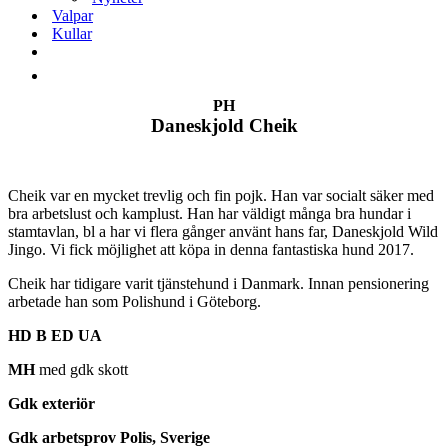
Valpar
Kullar
PH
Daneskjold Cheik
Cheik var en mycket trevlig och fin pojk. Han var socialt säker med
bra arbetslust och kamplust. Han har väldigt många bra hundar i
stamtavlan, bl a har vi flera gånger använt hans far, Daneskjold Wild
Jingo. Vi fick möjlighet att köpa in denna fantastiska hund 2017.
Cheik har tidigare varit tjänstehund i Danmark. Innan pensionering
arbetade han som Polishund i Göteborg.
HD B ED UA
MH
med gdk skott
Gdk exteriör
Gdk arbetsprov Polis, Sverige