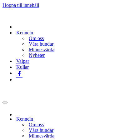
Hoppa till innehåll
Kenneln
Om oss
Våra hundar
Minnesvärda
Nyheter
Valpar
Kullar
Navigeringsmeny
Kenneln
Om oss
Våra hundar
Minnesvärda