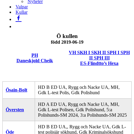
Nyheter
Valpar
Kullar
Ö kullen
född 2019-06-19
VH SKH I SKH II SPH I SPH
PH
II SPH III
Daneskjold Cheik
ES-Flindtto’s Hexa
HD B ED UA, Rygg och Nacke UA, MH,
Ösain-Bolt
Gdk L-test Polis, Gdk Polishund
HD A ED UA, Rygg och Nacke UA, MH,
Översten
Gdk L-test Polisen, Gdk Polishund, 5:a
Polishunds-SM 2024, 3:a Polishunds-SM 2025
HD B ED UA,, Rygg och Nacke UA, Gdk L-
Öde
test polisiär sökhund, Gdk Kriminalsökshund