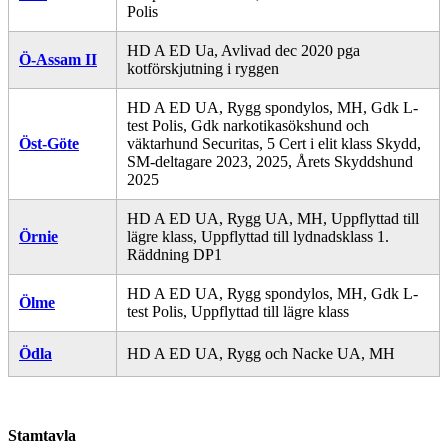
Polis
HD A ED Ua, Avlivad dec 2020 pga
Ö-Assam II
kotförskjutning i ryggen
HD A ED UA, Rygg spondylos, MH, Gdk L-
test Polis, Gdk narkotikasökshund och
Öst-Göte
väktarhund Securitas, 5 Cert i elit klass Skydd,
SM-deltagare 2023, 2025, Årets Skyddshund
2025
HD A ED UA, Rygg UA, MH, Uppflyttad till
Örnie
lägre klass, Uppflyttad till lydnadsklass 1.
Räddning DP1
HD A ED UA, Rygg spondylos, MH, Gdk L-
Ölme
test Polis, Uppflyttad till lägre klass
Ödla
HD A ED UA, Rygg och Nacke UA, MH
Stamtavla