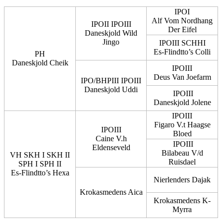
IPOI
Alf Vom Nordhang
IPOII IPOIII
Der Eifel
Daneskjold Wild
Jingo
IPOIII SCHHI
Es-Flindtto’s Colli
PH
Daneskjold Cheik
IPOIII
Deus Van Joefarm
IPO/BHPIII IPOIII
Daneskjold Uddi
IPOIII
Daneskjold Jolene
IPOIII
Figaro V.t Haagse
IPOIII
Bloed
Caine V.h
IPOIII
Eldenseveld
Bilabeau V/d
VH SKH I SKH II
Ruisdael
SPH I SPH II
Es-Flindtto’s Hexa
Nierlenders Dajak
Krokasmedens Aica
Krokasmedens K-
Myrra