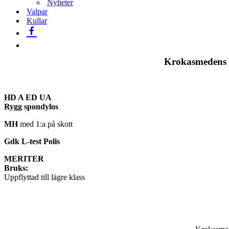
Nyheter
Valpar
Kullar
Krokasmedens
HD A ED UA
Rygg spondylos
MH
med 1:a på skott
Gdk L-test Polis
MERITER
Bruks:
Uppflyttad till lägre klass