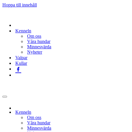
Hoppa till innehåll
Kenneln
Om oss
Våra hundar
Minnesvärda
Nyheter
Valpar
Kullar
Navigeringsmeny
Kenneln
Om oss
Våra hundar
Minnesvärda