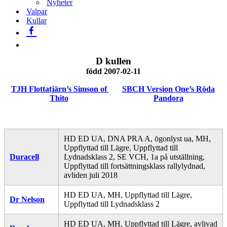
Nyheter
Valpar
Kullar
D kullen
född 2007-02-11
TJH Flottatjärn’s Simson of
SBCH Version One’s Röda
Thito
Pandora
HD ED UA, DNA PRA A, ögonlyst ua, MH,
Uppflyttad till Lägre, Uppflyttad till
Duracell
Lydnadsklass 2, SE VCH, 1a på utställning,
Uppflyttad till fortsättningsklass rallylydnad,
avliden juli 2018
HD ED UA, MH, Uppflyttad till Lägre,
Dr Nelson
Uppflyttad till Lydnadsklass 2
HD ED UA, MH, Uppflyttad till Lägre, avlivad