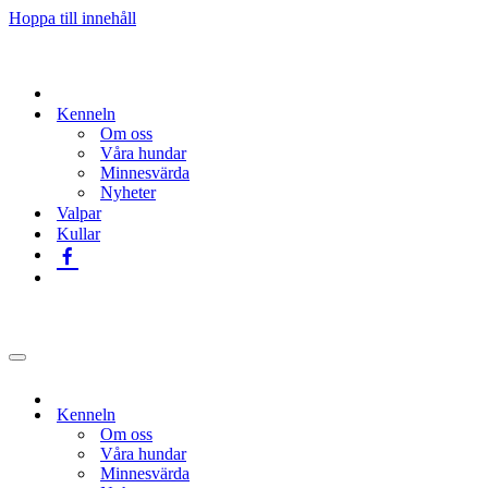
Hoppa till innehåll
Kenneln
Om oss
Våra hundar
Minnesvärda
Nyheter
Valpar
Kullar
Navigeringsmeny
Kenneln
Om oss
Våra hundar
Minnesvärda