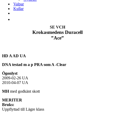
Valpar
Kullar
SE VCH
Krokasmedens Duracell
”Ace”
HD A AD UA
DNA testad m a p PRA som A -Clear
Ögonlyst
2009-02-26 UA
2010-04-07 UA
MH
med godkänt skott
MERITER
Bruks:
Uppflyttad till Lägre klass