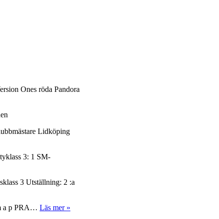
ersion Ones röda Pandora
den
lubbmästare Lidköping
tyklass 3: 1 SM-
ass 3 Utställning: 2 :a
Version
 m a p PRA…
Läs mer »
Ones