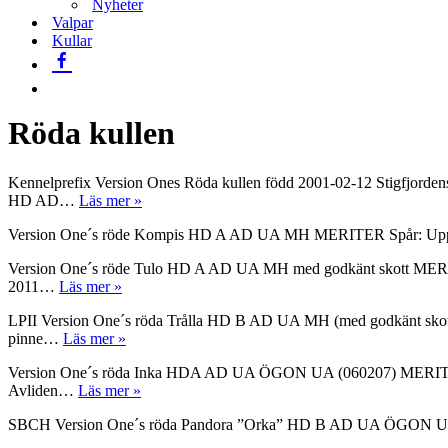
Nyheter
Valpar
Kullar
Röda kullen
Kennelprefix Version Ones Röda kullen född 2001-02-12 Stigfjor
Röda
HD AD…
Läs mer »
kullen
Version One´s röde Kompis HD A AD UA MH MERITER Spår: Uppflyttad
Version One´s röde Tulo HD A AD UA MH med godkänt skott MERITE
Version
2011…
Läs mer »
Ones
LPII Version One´s röda Trålla HD B AD UA MH (med godkänt skott)
Röde
Version
pinne…
Läs mer »
Tulo
Ones
Version One´s röda Inka HDA AD UA ÖGON UA (060207) MERITER Spår:
Röda
Version
Avliden…
Läs mer »
Trålla
Ones
SBCH Version One´s röda Pandora ”Orka” HD B AD UA ÖGON 
Röda
Inka