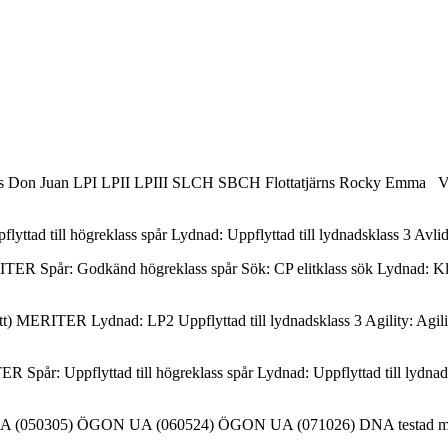
dens Don Juan LPI LPII LPIII SLCH SBCH Flottatjärns Rocky Emma V
 till högreklass spår Lydnad: Uppflyttad till lydnadsklass 3 Avli
R Spår: Godkänd högreklass spår Sök: CP elitklass sök Lydnad: K
 MERITER Lydnad: LP2 Uppflyttad till lydnadsklass 3 Agility: Agili
 Uppflyttad till högreklass spår Lydnad: Uppflyttad till lydnadskl
UA (050305) ÖGON UA (060524) ÖGON UA (071026) DNA testad