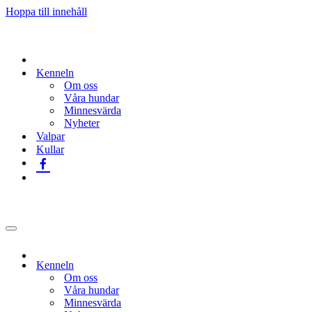
Hoppa till innehåll
Kenneln
Om oss
Våra hundar
Minnesvärda
Nyheter
Valpar
Kullar
Navigeringsmeny
Kenneln
Om oss
Våra hundar
Minnesvärda