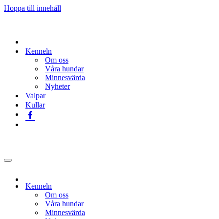
Hoppa till innehåll
Kenneln
Om oss
Våra hundar
Minnesvärda
Nyheter
Valpar
Kullar
Navigeringsmeny
Kenneln
Om oss
Våra hundar
Minnesvärda