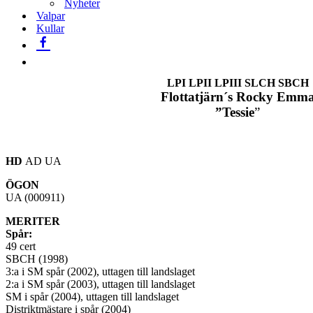
Nyheter
Valpar
Kullar
LPI LPII LPIII SLCH SBCH
Flottatjärn´s Rocky Emm
”Tessie
”
HD
AD UA
ÖGON
UA (000911)
MERITER
Spår:
49 cert
SBCH (1998)
3:a i SM spår (2002), uttagen till landslaget
2:a i SM spår (2003), uttagen till landslaget
SM i spår (2004), uttagen till landslaget
Distriktmästare i spår (2004)