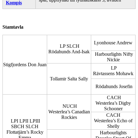
Kompis
Stamtavla
Lyonhouse Andrew
LP SLCH
Rödahunds And-Isak
Harbourlights Nifty
Nickie
Stigfjordens Don Juan
LP
Rävtassens Mohawk
Tollamir Salta Sally
Rödahunds Josefin
CACH
Westerlea’s Digby
NUCH
Schooner
Westerlea’s Canadian
CACH
Rockies
Westerlea’s Echo of
LPI LPII LPIII
Shelly
SBCH SLCH
Flottatjärn’s Rocky
Harbourlights
Emma