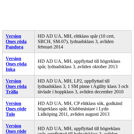
Version
HD AD UA, MH, elitklass spår (10 cert,
Ones röda
SBCH, SM-07), lydnadsklass 3, avliden
Pandora
februari 2014
Version
HD AD UA, MH, uppflyttad till högreklass
Ones röda
spår, lydnadsklass 3, avliden oktober 2013
Inka
Version
HD AD UA, MH, LP2, uppflyttad till
Ones röda
lydnadsklass 3, 1 SM pinne i Agility klass 3 och
Trålla
tävlade i hoppklass 3, avliden december 2010
Version
HD AD UA, MH, CP elitklass sök, godkänd
Ones röde
högreklass spår, Klubbmästare i Lydn
Tulo
Lidköping 2011, avliden augusti 2013
Version
HD AD UA, MH, uppflyttad till högreklass
Ones röde
spår, uppflyttad till lydnadsklass 3, avliden