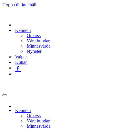
Hoppa till innehåll
Kenneln
Om oss
Våra hundar
Minnesvärda
Nyheter
Valpar
Kullar
Navigeringsmeny
Kenneln
Om oss
Våra hundar
Minnesvärda