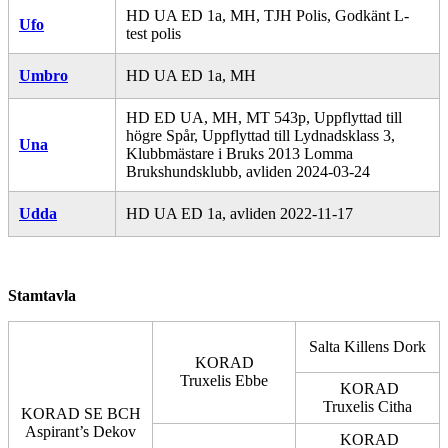
HD UA ED 1a, MH, TJH Polis, Godkänt L-
Ufo
test polis
Umbro
HD UA ED 1a, MH
HD ED UA, MH, MT 543p, Uppflyttad till
högre Spår, Uppflyttad till Lydnadsklass 3,
Una
Klubbmästare i Bruks 2013 Lomma
Brukshundsklubb, avliden 2024-03-24
Udda
HD UA ED 1a, avliden 2022-11-17
Stamtavla
Salta Killens Dork
KORAD
Truxelis Ebbe
KORAD
Truxelis Citha
KORAD SE BCH
Aspirant’s Dekov
KORAD