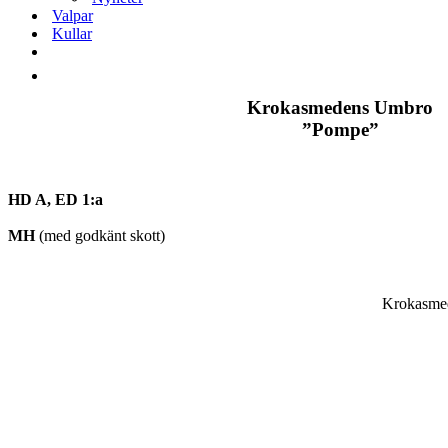
Valpar
Kullar
Krokasmedens Umbro
”Pompe”
HD A, ED 1:a
MH
(med godkänt skott)
Krokasmed