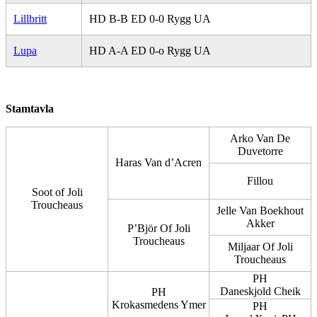
Lillbritt
HD B-B ED 0-0 Rygg UA
Lupa
HD A-A ED 0-o Rygg UA
Stamtavla
Arko Van De
Duvetorre
Haras Van d’Acren
Fillou
Soot of Joli
Troucheaus
Jelle Van Boekhout
Akker
P’Björ Of Joli
Troucheaus
Miljaar Of Joli
Troucheaus
PH
Daneskjold Cheik
PH
Krokasmedens Ymer
PH