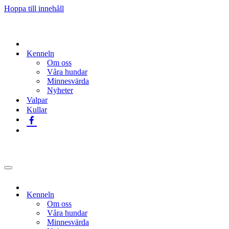
Hoppa till innehåll
Kenneln
Om oss
Våra hundar
Minnesvärda
Nyheter
Valpar
Kullar
Navigeringsmeny
Kenneln
Om oss
Våra hundar
Minnesvärda