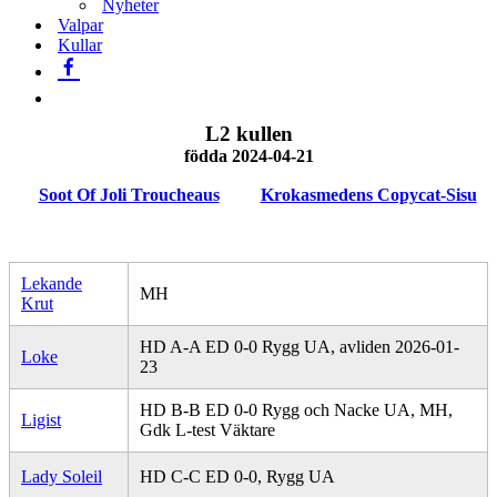
Nyheter
Valpar
Kullar
L2 kullen
födda 2024-04-21
Soot Of Joli Troucheaus
Krokasmedens Copycat-Sisu
Lekande
MH
Krut
HD A-A ED 0-0 Rygg UA, avliden 2026-01-
Loke
23
HD B-B ED 0-0 Rygg och Nacke UA, MH,
Ligist
Gdk L-test Väktare
Lady Soleil
HD C-C ED 0-0, Rygg UA