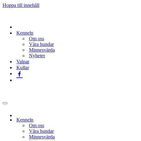
Hoppa till innehåll
Kenneln
Om oss
Våra hundar
Minnesvärda
Nyheter
Valpar
Kullar
Navigeringsmeny
Kenneln
Om oss
Våra hundar
Minnesvärda