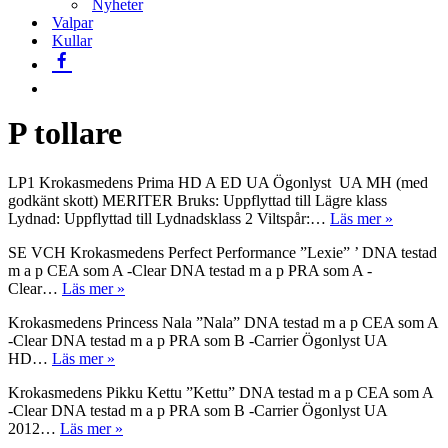
Nyheter
Valpar
Kullar
P tollare
LP1 Krokasmedens Prima HD A ED UA Ögonlyst UA MH (med
godkänt skott) MERITER Bruks: Uppflyttad till Lägre klass
Krokasm
Lydnad: Uppflyttad till Lydnadsklass 2 Viltspår:…
Läs mer »
Prima
SE VCH Krokasmedens Perfect Performance ”Lexie” ’ DNA testad
m a p CEA som A -Clear DNA testad m a p PRA som A -
Krokasmedens
Clear…
Läs mer »
Perfect
Krokasmedens Princess Nala ”Nala” DNA testad m a p CEA som A
Performance
-Clear DNA testad m a p PRA som B -Carrier Ögonlyst UA
Krokasmedens
HD…
Läs mer »
Princess
Krokasmedens Pikku Kettu ”Kettu” DNA testad m a p CEA som A
Nala
-Clear DNA testad m a p PRA som B -Carrier Ögonlyst UA
Krokasmedens
2012…
Läs mer »
Pikku