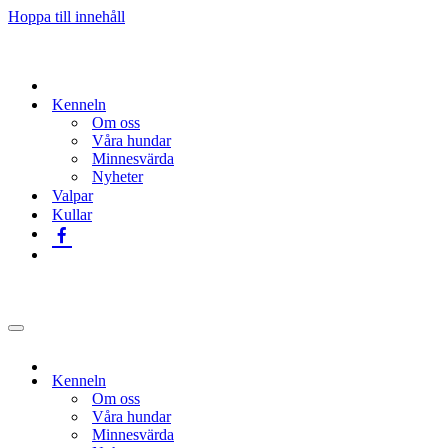
Hoppa till innehåll
Kenneln
Om oss
Våra hundar
Minnesvärda
Nyheter
Valpar
Kullar
Navigeringsmeny
Kenneln
Om oss
Våra hundar
Minnesvärda