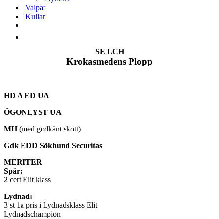
Valpar
Kullar
SE LCH
Krokasmedens Plopp
HD A ED UA
ÖGONLYST UA
MH
(med godkänt skott)
Gdk EDD Sökhund Securitas
MERITER
Spår:
2 cert Elit klass
Lydnad:
3 st 1a pris i Lydnadsklass Elit
Lydnadschampion