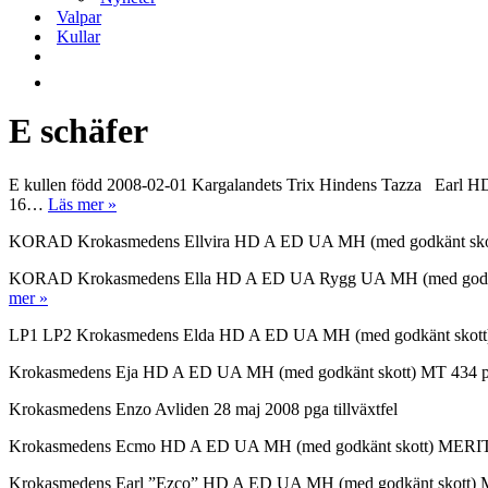
Valpar
Kullar
E schäfer
E kullen född 2008-02-01 Kargalandets Trix Hindens Tazza Earl HD
E
16…
Läs mer »
Schäfer
KORAD Krokasmedens Ellvira HD A ED UA MH (med godkänt skott
KORAD Krokasmedens Ella HD A ED UA Rygg UA MH (med godkänt 
Krokasmedens
mer »
Ella
LP1 LP2 Krokasmedens Elda HD A ED UA MH (med godkänt skott) M
Krokasmedens Eja HD A ED UA MH (med godkänt skott) MT 434 p IG
Krokasmedens Enzo Avliden 28 maj 2008 pga tillväxtfel
Krokasmedens Ecmo HD A ED UA MH (med godkänt skott) MERITER Sky
Krokasmedens Earl ”Ezco” HD A ED UA MH (med godkänt skott) MT 