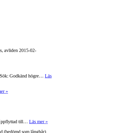
, avliden 2015-02-
s Sök: Godkänd högre…
Läs
Krokasmedens
er »
Elda
Krokasmedens
ppflyttad till…
Läs mer »
Ecmo
od (bedömd som långhår)