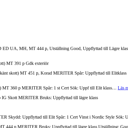
 ED UA, MH, MT 444 p, Utställning Good, Uppflyttad till Lägre klass
) MT 391 p Gdk exteriör
skott) MT 451 p, Korad MERITER Spår: Uppflyttad till Elitklas
T 360 p MERITER Spår: 1 st Cert Sök: Uppf till Elit klass…
Läs m
 Skott MERITER Bruks: Uppflyttad till lägre klass
dd: Uppflyttad till Elit Spår: 1 Cert Vinst i Nordic Style Sök: U
444 p MERITER Bruks: Uppflyttad till lägre klass Utställning: Go