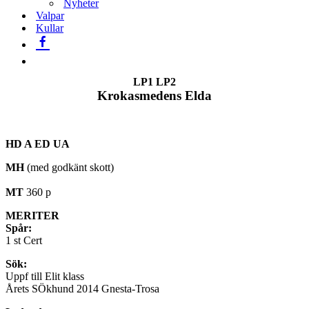
Nyheter
Valpar
Kullar
LP1 LP2
Krokasmedens Elda
HD A ED UA
MH
(med godkänt skott)
MT
360 p
MERITER
Spår:
1 st Cert
Sök:
Uppf till Elit klass
Årets SÖkhund 2014 Gnesta-Trosa