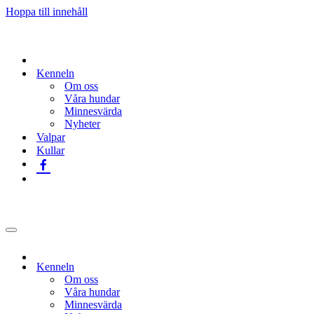
Hoppa till innehåll
Kenneln
Om oss
Våra hundar
Minnesvärda
Nyheter
Valpar
Kullar
Navigeringsmeny
Kenneln
Om oss
Våra hundar
Minnesvärda