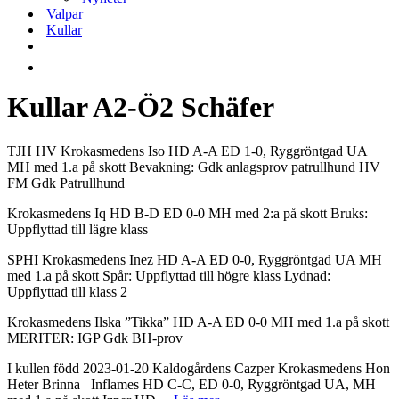
Valpar
Kullar
Kullar A2-Ö2 Schäfer
TJH HV Krokasmedens Iso HD A-A ED 1-0, Ryggröntgad UA
MH med 1.a på skott Bevakning: Gdk anlagsprov patrullhund HV
FM Gdk Patrullhund
Krokasmedens Iq HD B-D ED 0-0 MH med 2:a på skott Bruks:
Uppflyttad till lägre klass
SPHI Krokasmedens Inez HD A-A ED 0-0, Ryggröntgad UA MH
med 1.a på skott Spår: Uppflyttad till högre klass Lydnad:
Uppflyttad till klass 2
Krokasmedens Ilska ”Tikka” HD A-A ED 0-0 MH med 1.a på skott
MERITER: IGP Gdk BH-prov
I kullen född 2023-01-20 Kaldogårdens Cazper Krokasmedens Hon
Heter Brinna Inflames HD C-C, ED 0-0, Ryggröntgad UA, MH