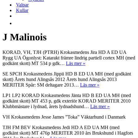
Valpar
Kullar
J Malinois
KORAD, VH, TJH (PTRH) Krokasmedens Jira HD A ED UA
Rygg UA Ögonlyst: Katarakt främre lindrig partiell cortex MH (med
Krokasmedens
godkänt skott) MT 534 p gdk…
Läs mer »
Jira
SE SPCH Krokasmedens Jippii HD B ED UA MH (med godkänt
skott) Årets hund Alingsås 2012 Årets hund Alingsås 2013
Krokasmedens
MERITER Spår: SM deltagare 2013…
Läs mer »
Jippii
LP1 LP2 KORAD Krokasmedens Jänta HD B ED UA MH (med
godkänt skott) MT 453 p, gdk exteriör KORAD MERITER 2010
Krokasmeden
Klubbmästare i lydnad, årets lydnadshund…
Läs mer »
Jänta
VH Krokasmedens Jesse James ”Toka” Väktarhund i Danmark
TJH FM BEV Krokasmedens Jedi HD A ED UA MH (med
godkänt skott) MT 476p MERITER 2010 års Brukshund i Hagfors