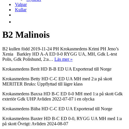
Valpar
Kullar
B2 Malinois
B2 kullen född 2019-11-24 PH Krokasmedens Krimi PH Jeno’s
Xenia Barkley HD A-A ED 0-0 RYGG UA, MH, Gdk L-test
B2
Polis, Gdk Polishund, 2:a…
Läs mer »
Krokasmedens Berit HD B-B ED UA Exporterad till Norge
Krokasmedens Betty HD C-C ED UA MH med 2:a på skott
MERITER Bruks: Uppflyttad till lägre klass
Krokasmedens Baxxa HD B-C ED 0-0 MH med 1:a på skott Gdk
exteriör Gdk UHP Avliden 2022-07-07 i en olycka
Krokasmedens Biiba HD C-C ED UA Exporterad till Norge
Krokasmedens Baxter HD B-C ED 0-0, RYGG UA MH med 1:a
på skott Övrigt: Avliden 2024-08-07