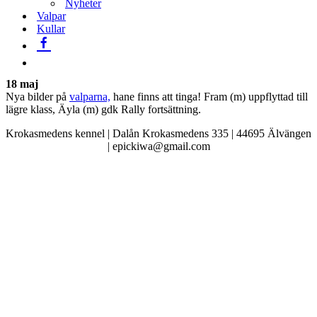
Nyheter
Valpar
Kullar
18 maj
Nya bilder på
valparna,
hane finns att tinga! Fram (m) uppflyttad till
lägre klass, Äyla (m) gdk Rally fortsättning.
Krokasmedens kennel | Dalån Krokasmedens 335 | 44695 Älvängen
| epickiwa@gmail.com