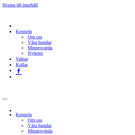
Hoppa till innehåll
Kenneln
Om oss
Våra hundar
Minnesvärda
Nyheter
Valpar
Kullar
Navigeringsmeny
Kenneln
Om oss
Våra hundar
Minnesvärda