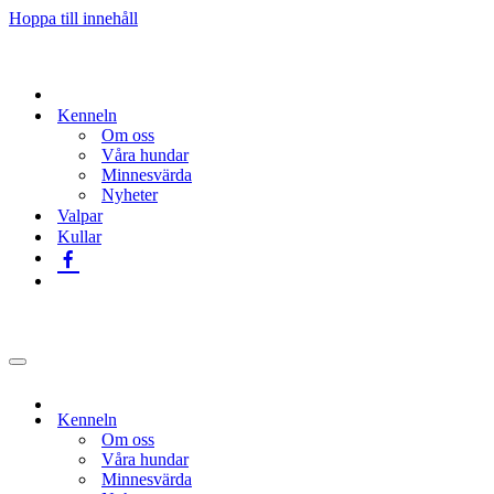
Hoppa till innehåll
Kenneln
Om oss
Våra hundar
Minnesvärda
Nyheter
Valpar
Kullar
Navigeringsmeny
Kenneln
Om oss
Våra hundar
Minnesvärda