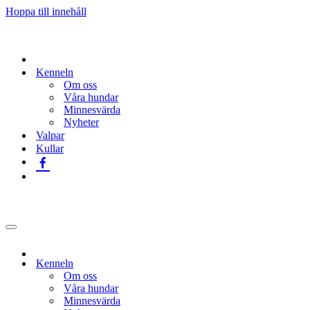
Hoppa till innehåll
Kenneln
Om oss
Våra hundar
Minnesvärda
Nyheter
Valpar
Kullar
Navigeringsmeny
Kenneln
Om oss
Våra hundar
Minnesvärda