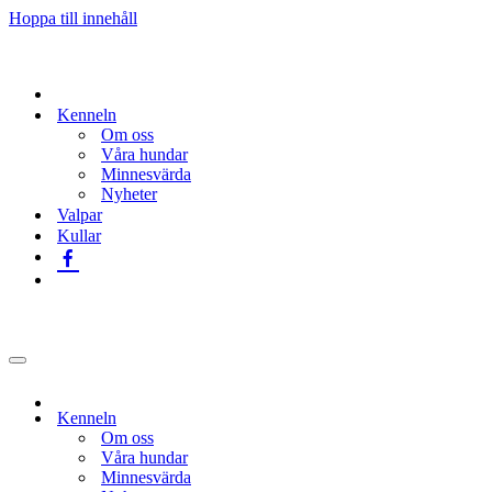
Hoppa till innehåll
Kenneln
Om oss
Våra hundar
Minnesvärda
Nyheter
Valpar
Kullar
Navigeringsmeny
Kenneln
Om oss
Våra hundar
Minnesvärda