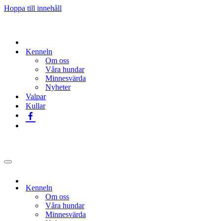
Hoppa till innehåll
Kenneln
Om oss
Våra hundar
Minnesvärda
Nyheter
Valpar
Kullar
Navigeringsmeny
Kenneln
Om oss
Våra hundar
Minnesvärda