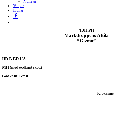
Nyheter
Valpar
Kullar
TJH PH
Markdroppens Attila
”Gizmo”
HD B ED UA
MH
(med godkänt skott)
Godkänt L-test
Krokasmed