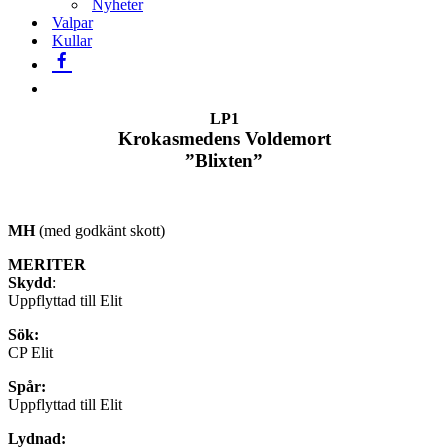
Nyheter
Valpar
Kullar
LP1
Krokasmedens Voldemort
”Blixten”
MH
(med godkänt skott)
MERITER
Skydd
:
Uppflyttad till Elit
Sök:
CP Elit
Spår:
Uppflyttad till Elit
Lydnad: