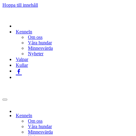
Hoppa till innehåll
Kenneln
Om oss
Våra hundar
Minnesvärda
Nyheter
Valpar
Kullar
Navigeringsmeny
Kenneln
Om oss
Våra hundar
Minnesvärda