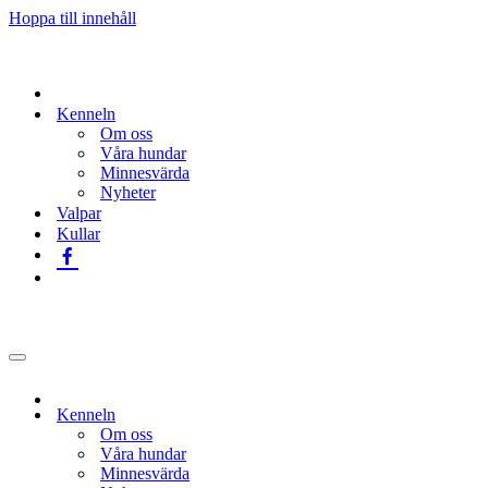
Hoppa till innehåll
Kenneln
Om oss
Våra hundar
Minnesvärda
Nyheter
Valpar
Kullar
Navigeringsmeny
Kenneln
Om oss
Våra hundar
Minnesvärda