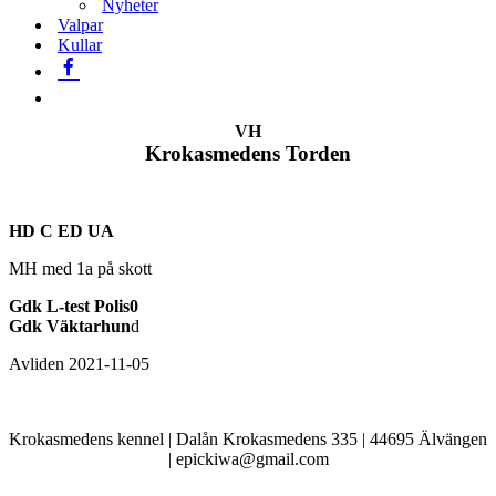
Nyheter
Valpar
Kullar
VH
Krokasmedens Torden
HD C ED UA
MH med 1a på skott
Gdk L-test Polis0
Gdk Väktarhun
d
Avliden 2021-11-05
Krokasmedens kennel | Dalån Krokasmedens 335 | 44695 Älvängen
| epickiwa@gmail.com