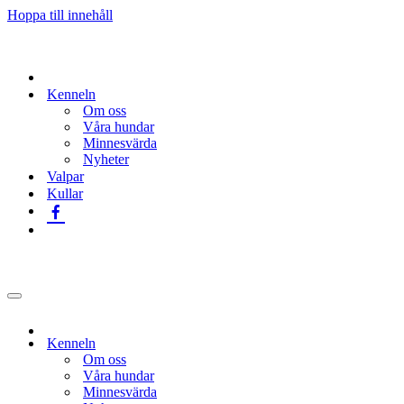
Hoppa till innehåll
Kenneln
Om oss
Våra hundar
Minnesvärda
Nyheter
Valpar
Kullar
Navigeringsmeny
Kenneln
Om oss
Våra hundar
Minnesvärda