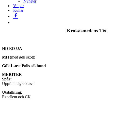
Nyheter
Valpar
Kullar
Krokasmedens Tix
HD ED UA
MH
(med gdk skott)
Gdk L-test Polis sökhund
MERITER
Spår:
Uppf till lägre klass
Utställning:
Excellent och CK