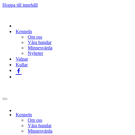
Hoppa till innehåll
Kenneln
Om oss
Våra hundar
Minnesvärda
Nyheter
Valpar
Kullar
Navigeringsmeny
Kenneln
Om oss
Våra hundar
Minnesvärda