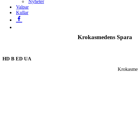
Nyheter
Valpar
Kullar
Krokasmedens Spara
HD B ED UA
Krokasmed