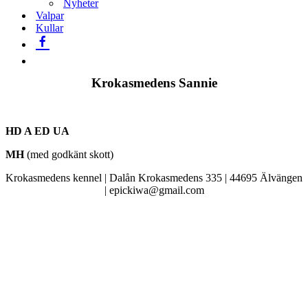
Nyheter
Valpar
Kullar
Krokasmedens Sannie
HD A ED UA
MH
(med godkänt skott)
Krokasmedens kennel | Dalån Krokasmedens 335 | 44695 Älvängen
| epickiwa@gmail.com