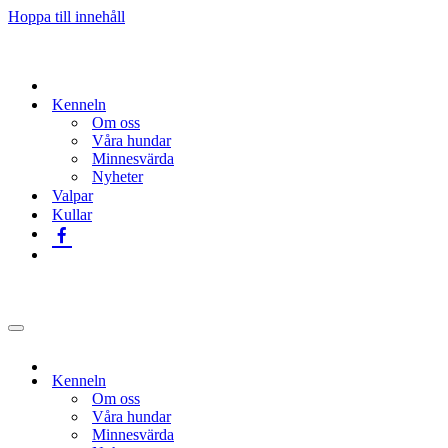
Hoppa till innehåll
Kenneln
Om oss
Våra hundar
Minnesvärda
Nyheter
Valpar
Kullar
Navigeringsmeny
Kenneln
Om oss
Våra hundar
Minnesvärda