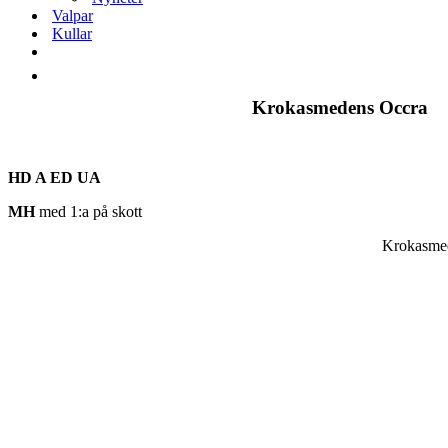
Valpar
Kullar
Krokasmedens Occra
HD A ED UA
MH
med 1:a på skott
Krokasmed