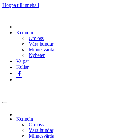
Hoppa till innehåll
Kenneln
Om oss
Våra hundar
Minnesvärda
Nyheter
Valpar
Kullar
Navigeringsmeny
Kenneln
Om oss
Våra hundar
Minnesvärda