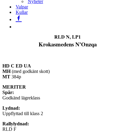
Nyheter
Valpar
Kullar
RLD N, LP1
Krokasmedens N’Onzqa
HD C ED UA
MH
(med godkänt skott)
MT
384p
MERITER
Spår:
Godkänd lägreklass
Lydnad:
Uppflyttad till klass 2
Rallylydnad:
RLD F