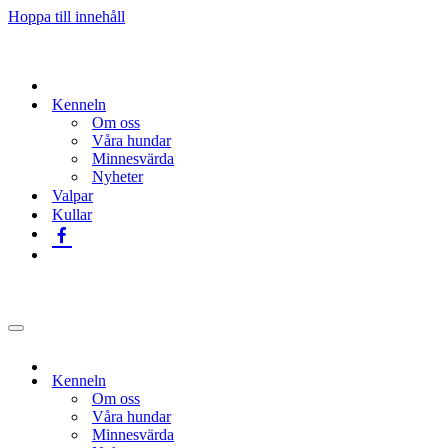
Hoppa till innehåll
Kenneln
Om oss
Våra hundar
Minnesvärda
Nyheter
Valpar
Kullar
Navigeringsmeny
Kenneln
Om oss
Våra hundar
Minnesvärda