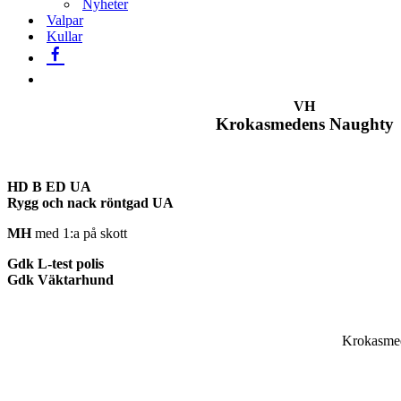
Nyheter
Valpar
Kullar
VH
Krokasmedens Naughty
HD B ED UA
Rygg och nack röntgad UA
MH
med 1:a på skott
Gdk L-test polis
Gdk Väktarhund
Krokasmed