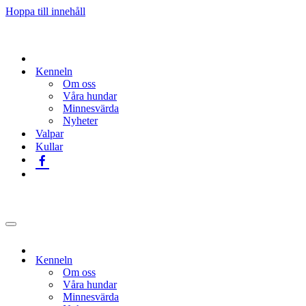
Hoppa till innehåll
Kenneln
Om oss
Våra hundar
Minnesvärda
Nyheter
Valpar
Kullar
Navigeringsmeny
Kenneln
Om oss
Våra hundar
Minnesvärda