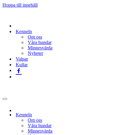
Hoppa till innehåll
Kenneln
Om oss
Våra hundar
Minnesvärda
Nyheter
Valpar
Kullar
Navigeringsmeny
Kenneln
Om oss
Våra hundar
Minnesvärda