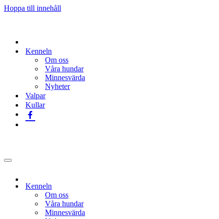
Hoppa till innehåll
Kenneln
Om oss
Våra hundar
Minnesvärda
Nyheter
Valpar
Kullar
Navigeringsmeny
Kenneln
Om oss
Våra hundar
Minnesvärda