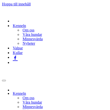
Hoppa till innehåll
Kenneln
Om oss
Våra hundar
Minnesvärda
Nyheter
Valpar
Kullar
Navigeringsmeny
Kenneln
Om oss
Våra hundar
Minnesvärda