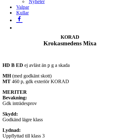
Nyheter
Valpar
Kullar
KORAD
Krokasmedens Mixa
HD B ED
ej avläst än p g a skada
MH
(med godkänt skott)
MT
460 p, gdk exteriör KORAD
MERITER
Bevakning:
Gdk inträdesprov
Skydd:
Godkänd lägre klass
Lydnad:
Uppflyttad till klass 3