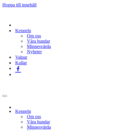
Hoppa till innehåll
Kenneln
Om oss
Våra hundar
Minnesvärda
Nyheter
Valpar
Kullar
Navigeringsmeny
Kenneln
Om oss
Våra hundar
Minnesvärda