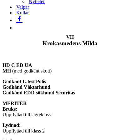
Nyheter
Valpar
Kullar
VH
Krokasmedens Milda
HD C ED UA
MH
(med godkänt skott)
Godkänt L-test Polis
Godkänd Väktarhund
Godkänd EDD sökhund Securitas
MERITER
Bruks:
Uppflyttad till lägreklass
Lydnad:
Uppflyttad till klass 2