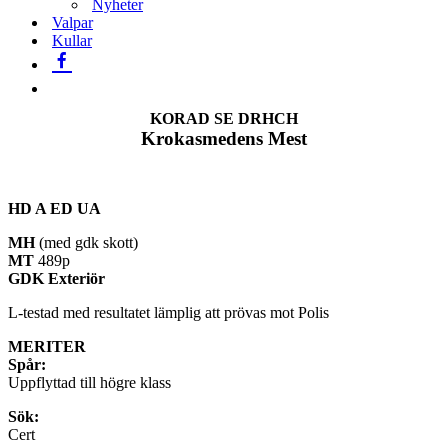
Nyheter
Valpar
Kullar
KORAD SE DRHCH
Krokasmedens Mest
HD A ED UA
MH
(med gdk skott)
MT
489p
GDK Exteriör
L-testad med resultatet lämplig att prövas mot Polis
MERITER
Spår:
Uppflyttad till högre klass
Sök:
Cert