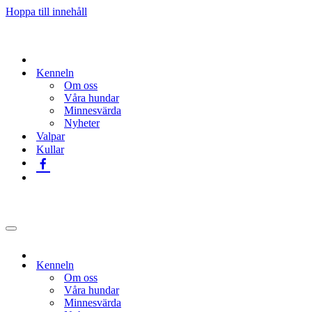
Hoppa till innehåll
Kenneln
Om oss
Våra hundar
Minnesvärda
Nyheter
Valpar
Kullar
Navigeringsmeny
Kenneln
Om oss
Våra hundar
Minnesvärda