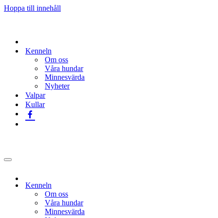
Hoppa till innehåll
Kenneln
Om oss
Våra hundar
Minnesvärda
Nyheter
Valpar
Kullar
Navigeringsmeny
Kenneln
Om oss
Våra hundar
Minnesvärda