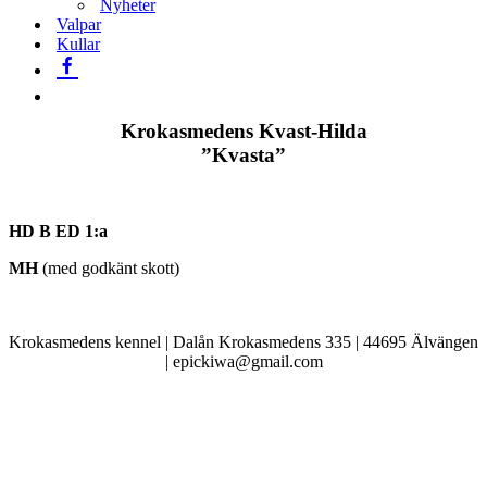
Nyheter
Valpar
Kullar
Krokasmedens Kvast-Hilda
”Kvasta”
HD B ED 1:a
MH
(med godkänt skott)
Krokasmedens kennel | Dalån Krokasmedens 335 | 44695 Älvängen
| epickiwa@gmail.com