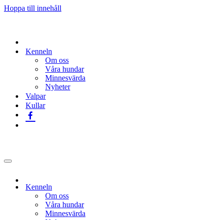
Hoppa till innehåll
Kenneln
Om oss
Våra hundar
Minnesvärda
Nyheter
Valpar
Kullar
Navigeringsmeny
Kenneln
Om oss
Våra hundar
Minnesvärda