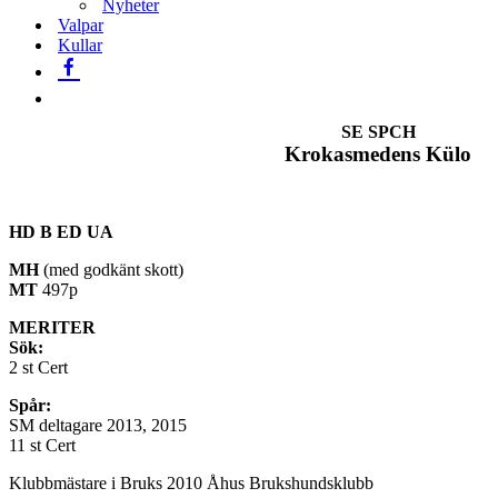
Nyheter
Valpar
Kullar
SE SPCH
Krokasmedens Külo
HD B ED UA
MH
(med godkänt skott)
MT
497p
MERITER
Sök:
2 st Cert
Spår:
SM deltagare 2013, 2015
11 st Cert
Klubbmästare i Bruks 2010 Åhus Brukshundsklubb