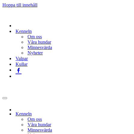
Hoppa till innehåll
Kenneln
Om oss
Våra hundar
Minnesvärda
Nyheter
Valpar
Kullar
Navigeringsmeny
Kenneln
Om oss
Våra hundar
Minnesvärda