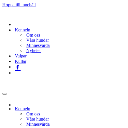
Hoppa till innehåll
Kenneln
Om oss
Våra hundar
Minnesvärda
Nyheter
Valpar
Kullar
Navigeringsmeny
Kenneln
Om oss
Våra hundar
Minnesvärda