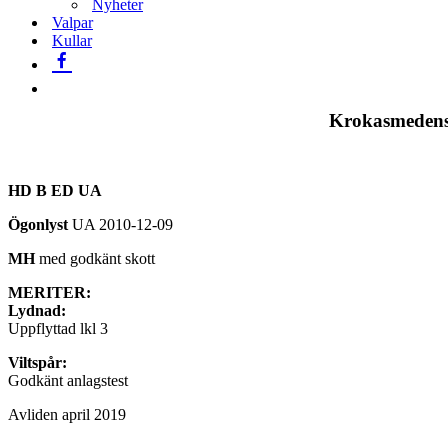
Nyheter
Valpar
Kullar
Krokasmedens
HD
B ED UA
Ögonlyst
UA 2010-12-09
MH
med godkänt skott
MERITER:
Lydnad:
Uppflyttad lkl 3
Viltspår:
Godkänt anlagstest
Avliden april 2019