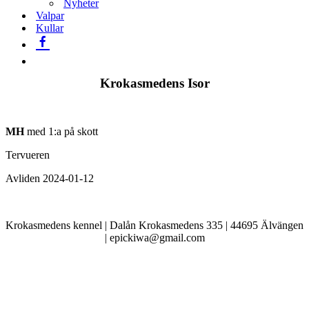
Nyheter
Valpar
Kullar
Krokasmedens Isor
MH
med 1:a på skott
Tervueren
Avliden 2024-01-12
Krokasmedens kennel | Dalån Krokasmedens 335 | 44695 Älvängen
| epickiwa@gmail.com