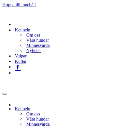
Hoppa till innehåll
Kenneln
Om oss
Våra hundar
Minnesvärda
Nyheter
Valpar
Kullar
Navigeringsmeny
Kenneln
Om oss
Våra hundar
Minnesvärda