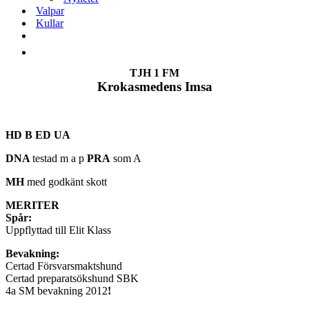
Valpar
Kullar
TJH 1 FM
Krokasmedens Imsa
HD B ED UA
DNA
testad m a p
PRA
som A
MH
med godkänt skott
MERITER
Spår:
Uppflyttad till Elit Klass
Bevakning:
Certad Försvarsmaktshund
Certad preparatsökshund SBK
4a SM bevakning 2012
!