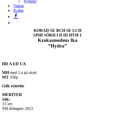
Nyheter
Valpar
Kullar
KORAD SE BCH SE LCH
SPHI SÖKH I II III HTM 1
Krokasmedens Ika
”Hydra”
HD A ED UA
MH
med 1:a på skott
MT
356p
Gdk exteriör
MERITER
Sök:
3 Cert
SM deltagare 2023