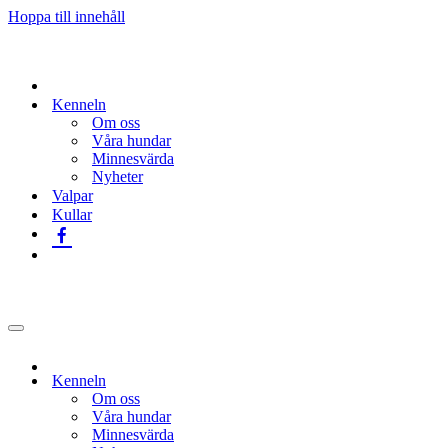
Hoppa till innehåll
Kenneln
Om oss
Våra hundar
Minnesvärda
Nyheter
Valpar
Kullar
Navigeringsmeny
Kenneln
Om oss
Våra hundar
Minnesvärda