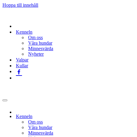
Hoppa till innehåll
Kenneln
Om oss
Våra hundar
Minnesvärda
Nyheter
Valpar
Kullar
Navigeringsmeny
Kenneln
Om oss
Våra hundar
Minnesvärda