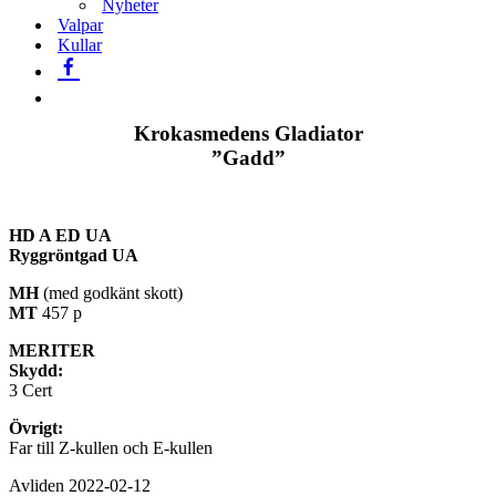
Nyheter
Valpar
Kullar
Krokasmedens Gladiator
”Gadd”
HD A ED UA
Ryggröntgad UA
MH
(med godkänt skott)
MT
457 p
MERITER
Skydd:
3 Cert
Övrigt:
Far till Z-kullen och E-kullen
Avliden 2022-02-12