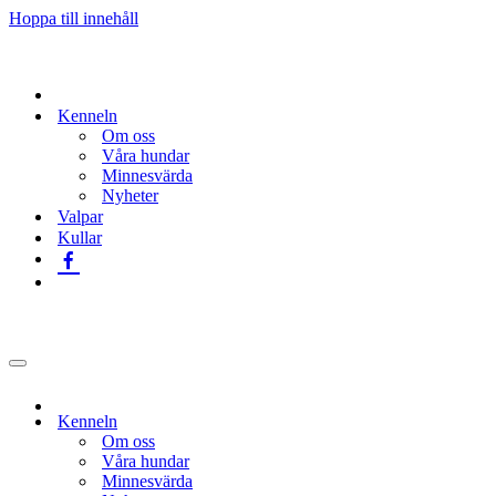
Hoppa till innehåll
Kenneln
Om oss
Våra hundar
Minnesvärda
Nyheter
Valpar
Kullar
Navigeringsmeny
Kenneln
Om oss
Våra hundar
Minnesvärda