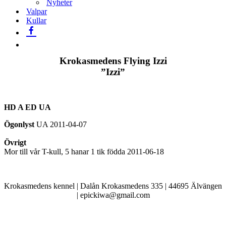
Nyheter
Valpar
Kullar
Krokasmedens Flying Izzi
”Izzi”
HD A ED UA
Ögonlyst
UA 2011-04-07
Övrigt
Mor till vår T-kull, 5 hanar 1 tik födda 2011-06-18
Krokasmedens kennel | Dalån Krokasmedens 335 | 44695 Älvängen
| epickiwa@gmail.com